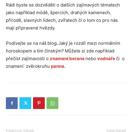
Rádi byste se dozvěděli o dalších zajímavých tématech
jako například módě, špercích, drahých kamenech,
přírodě, slavných lidech, zvířatech či o tom co pro nás
mají připravené hvězdy.
Podívejte se na náš
blog
.
Jaký je rozdíl mezi normálním
horoskopem a tím čínským?
Můžete si zde například
přečíst zajímavosti o
znamení berana
nebo
vodnáře
či o
znamení zvěrokruhu
panna
.
Předchozí článek
Další článek