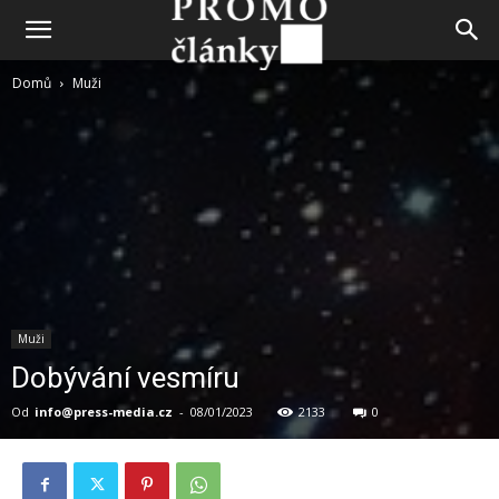
Domů
Muži
Muži
Dobývání vesmíru
Od
info@press-media.cz
-
08/01/2023
2133
0