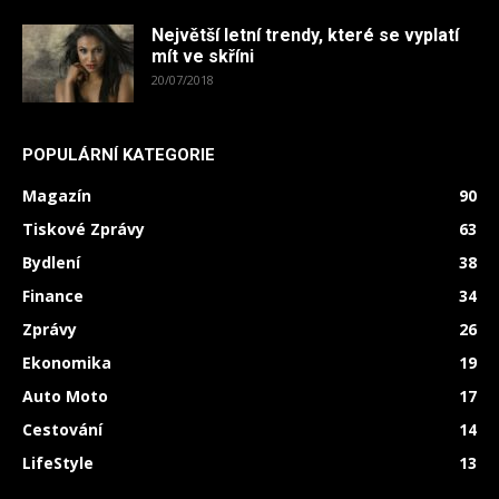
Největší letní trendy, které se vyplatí
mít ve skříni
20/07/2018
POPULÁRNÍ KATEGORIE
Magazín
90
Tiskové Zprávy
63
Bydlení
38
Finance
34
Zprávy
26
Ekonomika
19
Auto Moto
17
Cestování
14
LifeStyle
13