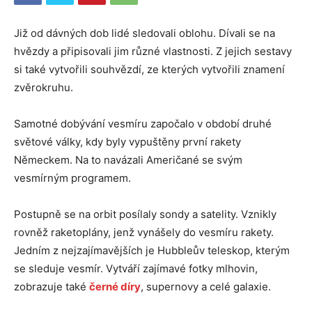
Již od dávných dob lidé sledovali oblohu. Dívali se na
hvězdy a připisovali jim různé vlastnosti. Z jejich sestavy
si také vytvořili souhvězdí, ze kterých vytvořili znamení
zvěrokruhu.
Samotné dobývání vesmíru započalo v období druhé
světové války, kdy byly vypuštěny první rakety
Německem. Na to navázali Američané se svým
vesmírným programem.
Postupně se na orbit posílaly sondy a satelity. Vznikly
rovněž raketoplány, jenž vynášely do vesmíru rakety.
Jedním z nejzajímavějších je Hubbleův teleskop, kterým
se sleduje vesmír. Vytváří zajímavé fotky mlhovin,
zobrazuje také
černé díry
, supernovy a celé galaxie.