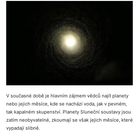
V současné době je hlavním zájmem vědců najít planety
nebo jejich měsíce, kde se nachází voda, jak v pevném,
tak kapalném skupenství. Planety Sluneční soustavy jsou
zatím neobyvatelné, zkoumají se však jejich měsíce, které
vypadají slibně.