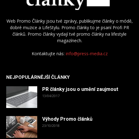
Web Promo Články jsou tvé zprávy, publikujme články o módě,
dobré muzice a LifeStylu. Promo články to je psaní Profi PR
článků. Promo články vydají tvé promo články na lifestyle
magazínech.
Kontaktujte nás:
info@press-media.cz
NEJPOPULÁRNĚJŠÍ ČLÁNKY
PR články jsou o umění zaujmout
13/04/2017
Výhody Promo článků
23/10/2018