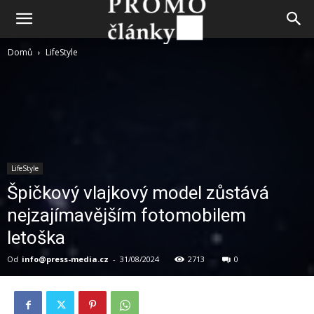
Domů
LifeStyle
LifeStyle
Špičkový vlajkový model zůstává
nejzajímavějším fotomobilem
letoška
Od
info@press-media.cz
-
31/08/2024
2713
0