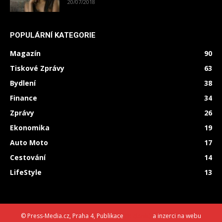
20/07/2018
POPULÁRNÍ KATEGORIE
Magazín
90
Tiskové Zprávy
63
Bydlení
38
Finance
34
Zprávy
26
Ekonomika
19
Auto Moto
17
Cestování
14
LifeStyle
13
© Press-Media.cz, Praha 4, Publikace
PR článků
a inzerci na webu