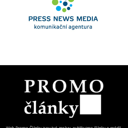
Web Promo Články jsou tvé zprávy, publikujme články o módě,