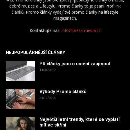
dobré muzice a LifeStylu. Promo články to je psaní Profi PR
článků. Promo články vydají tvé promo články na lifestyle
magazínech.
Kontaktujte nás:
info@press-media.cz
NEJPOPULÁRNĚJŠÍ ČLÁNKY
PR články jsou o umění zaujmout
13/04/2017
Výhody Promo článků
23/10/2018
Největší letní trendy, které se vyplatí
mít ve skříni