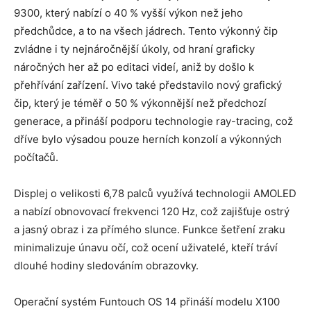
9300, který nabízí o 40 % vyšší výkon než jeho
předchůdce, a to na všech jádrech. Tento výkonný čip
zvládne i ty nejnáročnější úkoly, od hraní graficky
náročných her až po editaci videí, aniž by došlo k
přehřívání zařízení. Vivo také představilo nový grafický
čip, který je téměř o 50 % výkonnější než předchozí
generace, a přináší podporu technologie ray-tracing, což
dříve bylo výsadou pouze herních konzolí a výkonných
počítačů.
Displej o velikosti 6,78 palců využívá technologii AMOLED
a nabízí obnovovací frekvenci 120 Hz, což zajišťuje ostrý
a jasný obraz i za přímého slunce. Funkce šetření zraku
minimalizuje únavu očí, což ocení uživatelé, kteří tráví
dlouhé hodiny sledováním obrazovky.
Operační systém Funtouch OS 14 přináší modelu X100