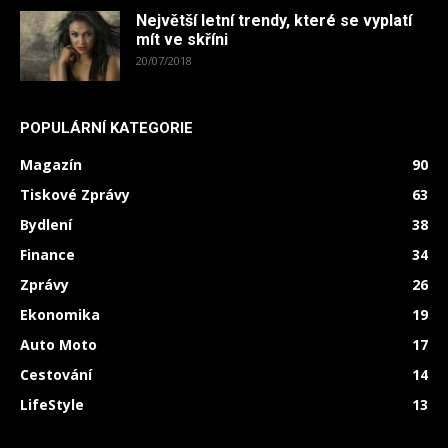
Největší letní trendy, které se vyplatí
mít ve skříni
20/07/2018
POPULÁRNÍ KATEGORIE
Magazín
90
Tiskové Zprávy
63
Bydlení
38
Finance
34
Zprávy
26
Ekonomika
19
Auto Moto
17
Cestování
14
LifeStyle
13