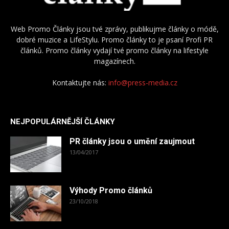
Web Promo Články jsou tvé zprávy, publikujme články o módě,
dobré muzice a LifeStylu. Promo články to je psaní Profi PR
článků. Promo články vydají tvé promo články na lifestyle
magazínech.
Kontaktujte nás:
info@press-media.cz
NEJPOPULÁRNĚJŠÍ ČLÁNKY
PR články jsou o umění zaujmout
13/04/2017
Výhody Promo článků
23/10/2018