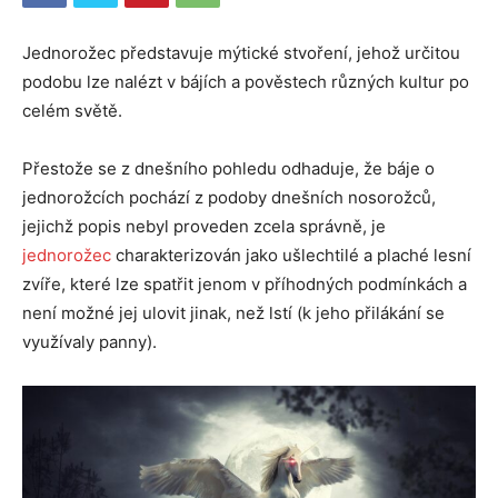
Jednorožec představuje mýtické stvoření, jehož určitou
podobu lze nalézt v bájích a pověstech různých kultur po
celém světě.
Přestože se z dnešního pohledu odhaduje, že báje o
jednorožcích pochází z podoby dnešních nosorožců,
jejichž popis nebyl proveden zcela správně, je
jednorožec
charakterizován jako ušlechtilé a plaché lesní
zvíře, které lze spatřit jenom v příhodných podmínkách a
není možné jej ulovit jinak, než lstí (k jeho přilákání se
využívaly panny).