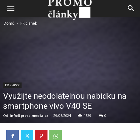
Domů
PR článek
PR článek
Využijte neodolatelnou nabídku na
smartphone vivo V40 SE
Od
info@press-media.cz
-
29/05/2024
1569
0