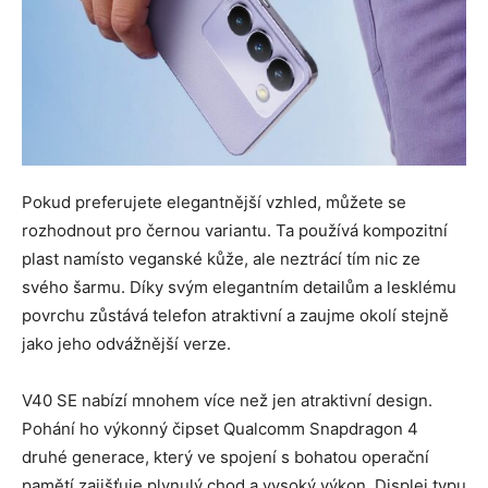
Pokud preferujete elegantnější vzhled, můžete se
rozhodnout pro černou variantu. Ta používá kompozitní
plast namísto veganské kůže, ale neztrácí tím nic ze
svého šarmu. Díky svým elegantním detailům a lesklému
povrchu zůstává telefon atraktivní a zaujme okolí stejně
jako jeho odvážnější verze.
V40 SE nabízí mnohem více než jen atraktivní design.
Pohání ho výkonný čipset Qualcomm Snapdragon 4
druhé generace, který ve spojení s bohatou operační
pamětí zajišťuje plynulý chod a vysoký výkon. Displej typu