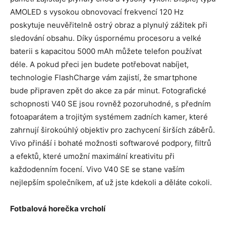
AMOLED s vysokou obnovovací frekvencí 120 Hz
poskytuje neuvěřitelně ostrý obraz a plynulý zážitek při
sledování obsahu. Díky úspornému procesoru a velké
baterii s kapacitou 5000 mAh můžete telefon používat
déle. A pokud přeci jen budete potřebovat nabíjet,
technologie FlashCharge vám zajistí, že smartphone
bude připraven zpět do akce za pár minut. Fotografické
schopnosti V40 SE jsou rovněž pozoruhodné, s předním
fotoaparátem a trojitým systémem zadních kamer, které
zahrnují širokoúhlý objektiv pro zachycení širších záběrů.
Vivo přináší i bohaté možnosti softwarové podpory, filtrů
a efektů, které umožní maximální kreativitu při
každodenním focení. Vivo V40 SE se stane vaším
nejlepším společníkem, ať už jste kdekoli a děláte cokoli.
Fotbalová horečka vrcholí