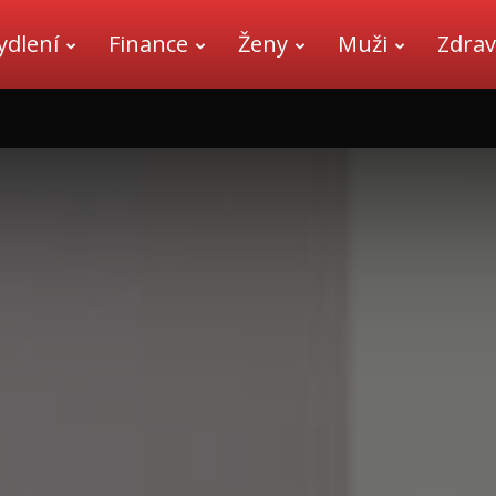
ydlení
Finance
Ženy
Muži
Zdrav