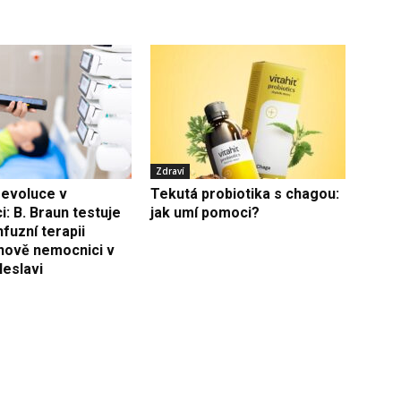
Zdraví
 revoluce v
Tekutá probiotika s chagou:
: B. Braun testuje
jak umí pomoci?
nfuzní terapii
ánově nemocnici v
leslavi