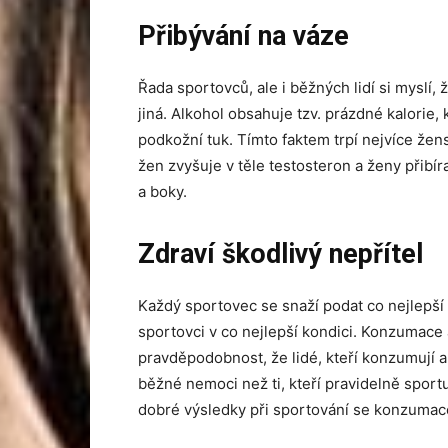
Přibývání na váze
Řada sportovců, ale i běžných lidí si myslí,
jiná. Alkohol obsahuje tzv. prázdné kalorie, 
podkožní tuk. Tímto faktem trpí nejvíce že
žen zvyšuje v těle testosteron a ženy přibír
a boky.
Zdraví škodlivý nepřítel
Každý sportovec se snaží podat co nejlepší
sportovci v co nejlepší kondici. Konzumace a
pravděpodobnost, že lidé, kteří konzumují al
běžné nemoci než ti, kteří pravidelně sportují
dobré výsledky při sportování se konzumac