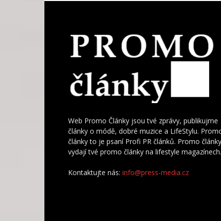
Web Promo Články jsou tvé zprávy, publikujme
články o módě, dobré muzice a LifeStylu. Prom
články to je psaní Profi PR článků. Promo článk
vydají tvé promo články na lifestyle magazínech
Kontaktujte nás:
info@press-media.cz