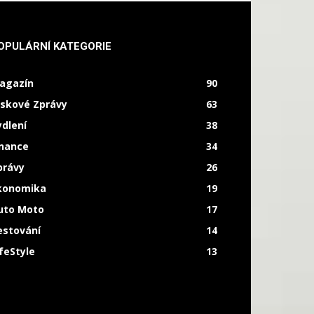
OPULÁRNÍ KATEGORIE
agazín
90
iskové Zprávy
63
ydlení
38
inance
34
právy
26
konomika
19
uto Moto
17
estování
14
ifeStyle
13