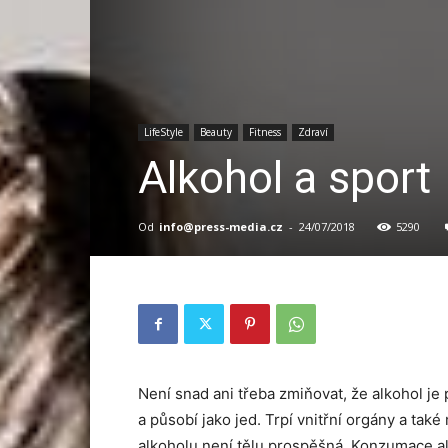
LifeStyle
Beauty
Fitness
Zdraví
Alkohol a sport
Od
info@press-media.cz
-
24/07/2018
5290
Není snad ani třeba zmiňovat, že alkohol je
a působí jako jed. Trpí vnitřní orgány a ta
alkoholu není tělu prospěšná. Konzumace al