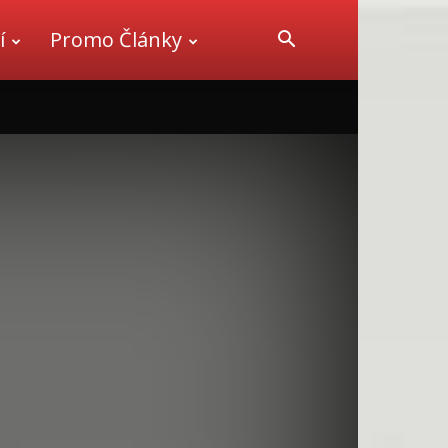
í
Promo Články