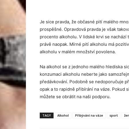
Je sice pravda, že občasné pití malého množ
prospěšné. Opravdová pravda je však taková,
procento alkoholu. V lidské krvi se nachází 
právě naopak. Mírné pití alkoholu má poziti
alkoholu v malém množství povolena.
Na alkohol se z jednoho malého hlediska sic
konzumaci alkoholu neberte jako samozřejmo
předávkování. Podobně se nedoporučuje při
opak a to rapidně přibírání na váze. Pokud si
můžete se obrátit na naši podporu.
TAGY
Alkohol
Přibývání na váze
sport
že