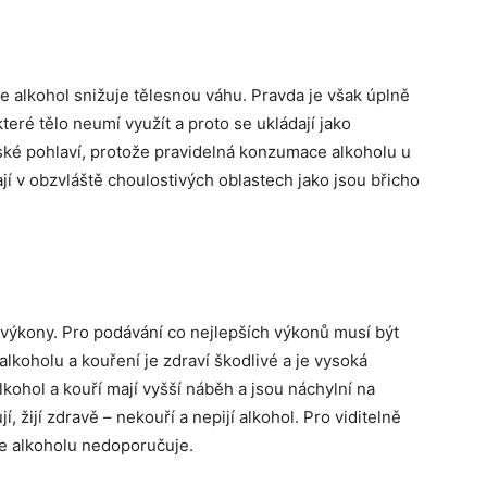
 že alkohol snižuje tělesnou váhu. Pravda je však úplně
které tělo neumí využít a proto se ukládají jako
nské pohlaví, protože pravidelná konzumace alkoholu u
ají v obzvláště choulostivých oblastech jako jsou břicho
 výkony. Pro podávání co nejlepších výkonů musí být
lkoholu a kouření je zdraví škodlivé a je vysoká
kohol a kouří mají vyšší náběh a jsou náchylní na
, žijí zdravě – nekouří a nepijí alkohol. Pro viditelně
e alkoholu nedoporučuje.