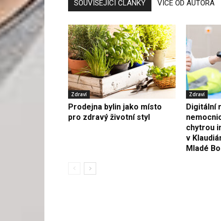
SOUVISEJÍCÍ ČLÁNKY
VÍCE OD AUTORA
Zdraví
Zdraví
Prodejna bylin jako místo
Digitální
pro zdravý životní styl
nemocnici
chytrou i
v Klaudi
Mladé Bo