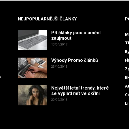
NEJPOPULÁRNĚJŠÍ ČLÁNKY
P
PR články jsou o umění
M
zaujmout
T
13/04/2017
B
F
Výhody Promo článků
23/10/2018
Z
o
E
y
A
Největší letní trendy, které
.
se vyplatí mít ve skříni
C
20/07/2018
L