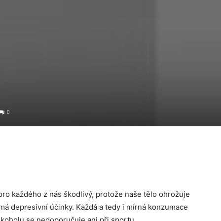
0
 pro každého z nás škodlivý, protože naše tělo ohrožuje
ké má depresivní účinky. Každá a tedy i mírná konzumace
koholu se nedoporučuje ani při sportu.