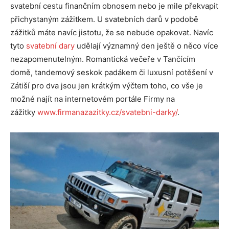
svatební cestu finančním obnosem nebo je mile překvapit
přichystaným zážitkem. U svatebních darů v podobě
zážitků máte navíc jistotu, že se nebude opakovat. Navíc
tyto
svatební dary
udělají významný den ještě o něco více
nezapomenutelným. Romantická večeře v Tančícím
domě, tandemový seskok padákem či luxusní potěšení v
Zátiší pro dva jsou jen krátkým výčtem toho, co vše je
možné najít na internetovém portále Firmy na
zážitky
www.firmanazazitky.cz/svatebni-darky/
.