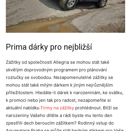
Prima dárky pro nejbližší
Zážitky od společnosti Allegria se mohou stát také
skvělým doprovodným programem pro plánování
rozlučky se svobodou. Nezapomenutelné zážitky se
mohou stát také milým dárkem k jiným nejrůznějším
příležitostem. Hledáte-li dárek k narozeninám, ke svátku,
k promoci nebo jen tak pro radost, nezapomeňte si
aktuální nabídku
Firmy na zážitky
prohlédnout. Blíží se
narozeniny Vašeho dítěte a rádi byste mu tento den
zpestřili dech beroucím zážitkem? Rodinný vstup do
Aquapalace Praha se může stát hezkým dárkem pro Vaše