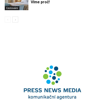
Víme proč!
Cestování