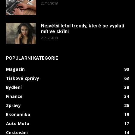
23/10/2018
Největší letní trendy, které se vyplatí
mít ve skříni
20/07/2018
POPULÁRNÍ KATEGORIE
Magazín
90
Tiskové Zprávy
63
Bydlení
38
Finance
34
Zprávy
26
Ekonomika
19
Auto Moto
17
Cestování
14