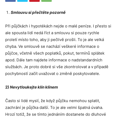
Smlouvu si přečtěte pozorně
Při půjčkách i hypotékách nejde o malé peníze. I přesto si
ale spousta lidí nedá říct a smlouvu si pouze rychle
proletí místo toho, aby ji pečlivě prošli. To je ale velká
chyba. Ve smlouvě se nachází veškeré informace o
půjčce, včetně všech poplatků, pokut, termínů splátek
apod. Dále tam najdete informace o nadstandardních
službách. Je proto dobré si vše zkontrolovat a v případě
pochybností začít uvažovat o změně poskytovatele.
2)
Nevytloukejte klí
n klínem
Často si lidé myslí, že když půjčku nemohou splatit,
zachrání je půjčka další. To je ale velmi špatná úvaha.
Hrozí totiž, že se tímto jednáním dostanete do dluhové