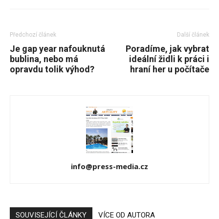
Předchozí článek
Další článek
Je gap year nafouknutá
Poradíme, jak vybrat
bublina, nebo má
ideální židli k práci i
opravdu tolik výhod?
hraní her u počítače
info@press-media.cz
SOUVISEJÍCÍ ČLÁNKY
VÍCE OD AUTORA