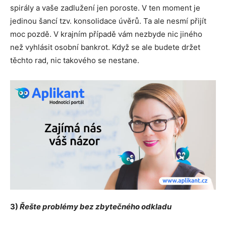
spirály a vaše zadlužení jen poroste. V ten moment je
jedinou šancí tzv. konsolidace úvěrů. Ta ale nesmí přijít
moc pozdě. V krajním případě vám nezbyde nic jiného
než vyhlásit osobní bankrot. Když se ale budete držet
těchto rad, nic takového se nestane.
3)
Řešte probl
émy bez zbytečn
ého odkladu