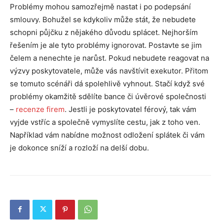
Problémy mohou samozřejmě nastat i po podepsání
smlouvy. Bohužel se kdykoliv může stát, že nebudete
schopni půjčku z nějakého důvodu splácet. Nejhorším
řešením je ale tyto problémy ignorovat. Postavte se jim
čelem a nenechte je narůst. Pokud nebudete reagovat na
výzvy poskytovatele, může vás navštívit exekutor. Přitom
se tomuto scénáři dá spolehlivě vyhnout. Stačí když své
problémy okamžitě sdělíte bance či úvěrové společnosti
–
recenze firem
. Jestli je poskytovatel férový, tak vám
vyjde vstříc a společně vymyslíte cestu, jak z toho ven.
Například vám nabídne možnost odložení splátek či vám
je dokonce sníží a rozloží na delší dobu.