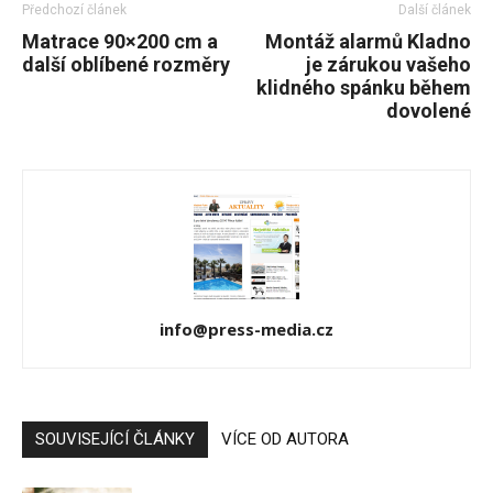
Předchozí článek
Další článek
Matrace 90×200 cm a
Montáž alarmů Kladno
další oblíbené rozměry
je zárukou vašeho
klidného spánku během
dovolené
info@press-media.cz
SOUVISEJÍCÍ ČLÁNKY
VÍCE OD AUTORA