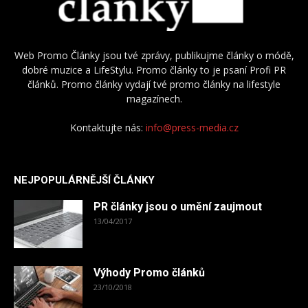
Web Promo Články jsou tvé zprávy, publikujme články o módě,
dobré muzice a LifeStylu. Promo články to je psaní Profi PR
článků. Promo články vydají tvé promo články na lifestyle
magazínech.
Kontaktujte nás:
info@press-media.cz
NEJPOPULÁRNĚJŠÍ ČLÁNKY
PR články jsou o umění zaujmout
13/04/2017
Výhody Promo článků
23/10/2018