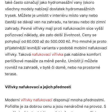
také často označují jako hydromasážní vany (skoro
všechny modely nabízejí dostatek hydromasážních
trysek. Můžete je umístit v interiéru místo vany nebo
častěji se dávají ven na zahradu, na terasu nebo do zimní
zahrady. Pevné vířivky mají proti nafukovacím sice vyšší
pořizovací náklady, ale zato delší životnost. Ceny se
pohybují od 60.000 až do 500.000 Kč. Pro mnohé je proto
přijatelnější levnější varianta v podobě mobilní nafukovací
vířivky. Taková
nafukovací vířivka
pak nabídne komfort
perličkové masáže za méně peněz. Umístit ji můžete
rovněž na zahradě, v bytě či domě, nebo na prostorné
terase.
Vířivky nafukovací a jejich přednosti
Moderní
vířivky nafukovací
disponují mnoha přednostmi.
Pořídíte je za dobrou cenu a jsou nenáročné na provoz. S