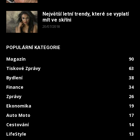
Největší letní trendy, které se vyplatí
mít ve skříni
20/07/2018
POPULÁRNÍ KATEGORIE
Magazín
90
Tiskové Zprávy
63
Bydlení
38
Finance
34
Zprávy
26
Ekonomika
19
Auto Moto
17
Cestování
14
LifeStyle
13