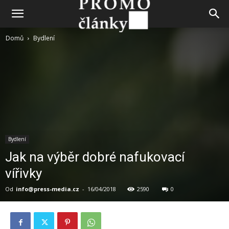
Domů
Bydlení
Bydlení
Jak na výběr dobré nafukovací
vířivky
Od
info@press-media.cz
-
16/04/2018
2590
0