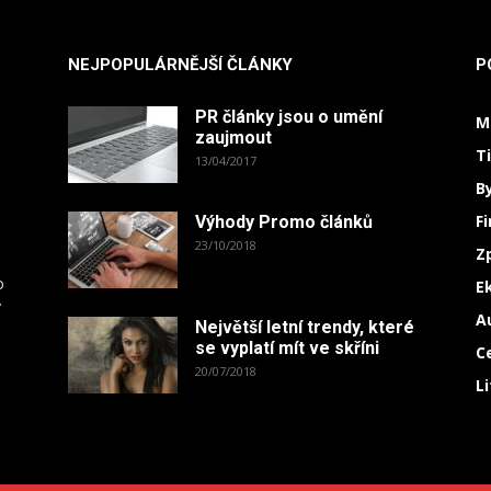
NEJPOPULÁRNĚJŠÍ ČLÁNKY
P
PR články jsou o umění
M
zaujmout
T
13/04/2017
B
F
Výhody Promo článků
23/10/2018
Z
o
E
y
A
Největší letní trendy, které
.
se vyplatí mít ve skříni
C
20/07/2018
L