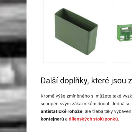
Další doplňky, které jsou 
Kromě výše zmíněného si můžete také vyzkou
schopen svým zákazníkům dodat. Jedná se na
antistatické rohože
, ale třeba taky vybaven
kontejnerů
a
dílenských stolů ponků
.