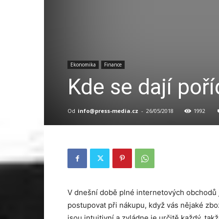
Ekonomika
Finance
Kde se dají poří
Od
info@press-media.cz
-
26/05/2018
1992
V dnešní době plné internetových obchodů j
postupovat při nákupu, když vás nějaké zbo
jsou intuitivní a zvládne je určitě každý, t