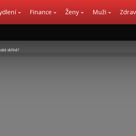
ydlení
Finance
Ženy
Muži
Zdrav
nské skříně?