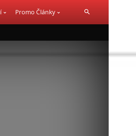
í
Promo Články