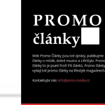
Web Promo Články jsou tvé zprávy, publikujme
články o módě, dobré muzice a LifeStylu. Prom
články to je psaní Profi PR článků. Promo článk
vydají tvé promo články na lifestyle magazínech
Kontaktujte nás:
info@press-media.cz