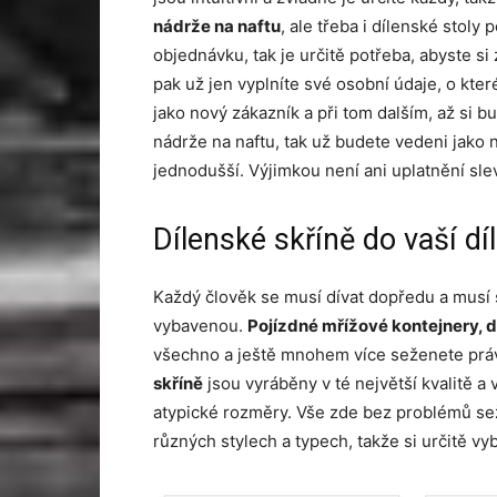
nádrže na naftu
, ale třeba i dílenské stoly 
objednávku, tak je určitě potřeba, abyste si 
pak už jen vyplníte své osobní údaje, o kte
jako nový zákazník a při tom dalším, až si b
nádrže na naftu, tak už budete vedeni jako
jednodušší. Výjimkou není ani uplatnění sle
Dílenské skříně do vaší dí
Každý člověk se musí dívat dopředu a musí 
vybavenou.
Pojízdné mřížové kontejnery, d
všechno a ještě mnohem více seženete práv
skříně
jsou vyráběny v té největší kvalitě a
atypické rozměry. Vše zde bez problémů s
různých stylech a typech, takže si určitě vyb