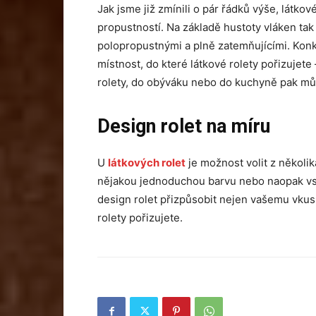
Jak jsme již zmínili o pár řádků výše, látkové
propustností. Na základě hustoty vláken tak
polopropustnými a plně zatemňujícími. Konkr
místnost, do které látkové rolety pořizujete
rolety, do obýváku nebo do kuchyně pak mů
Design rolet na míru
U
látkových rolet
je možnost volit z několika
nějakou jednoduchou barvu nebo naopak vsa
design rolet přizpůsobit nejen vašemu vkusu
rolety pořizujete.