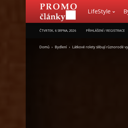
LifeStyle
B
Promo
ČTVRTEK, 6 SRPNA, 2026
PŘIHLÁŠENÍ / REGISTRACE
články
Domů
Bydlení
Látkové rolety slibují různorodé vy