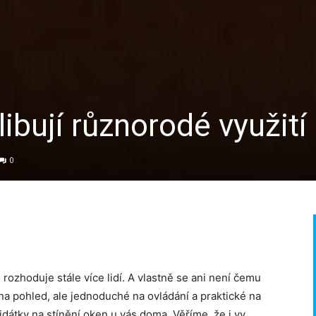
libují různorodé využití
0
 rozhoduje stále více lidí. A vlastně se ani není čemu
é na pohled, ale jednoduché na ovládání a praktické na
idátky na stínění oken u vás doma. Věříme, že i vy