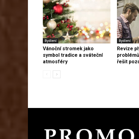
Bydlení
Bydlení
Vánoční stromek jako
Revize p
symbol tradice a sváteční
problémů
atmosféry
řešit poz