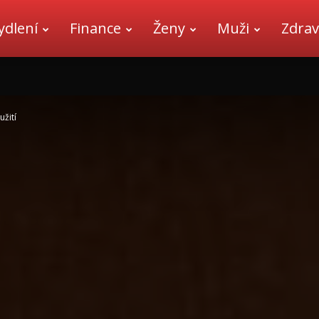
ydlení
Finance
Ženy
Muži
Zdrav
užití