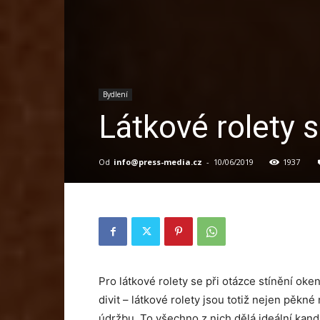
Bydlení
Látkové rolety s
Od
info@press-media.cz
-
10/06/2019
1937
Pro látkové rolety se při otázce stínění oken
divit – látkové rolety jsou totiž nejen pěkn
údržbu. To všechno z nich dělá ideální kand