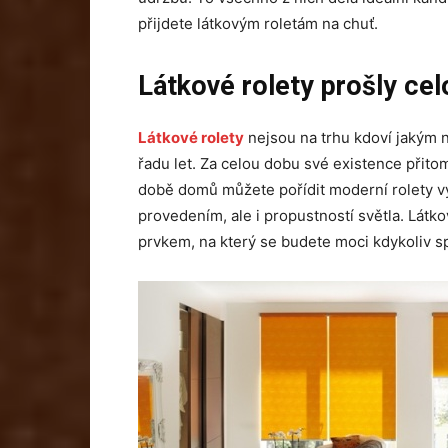
přijdete látkovým roletám na chuť.
Látkové rolety prošly cel
Látkové rolety
nejsou na trhu kdoví jakým 
řadu let. Za celou dobu své existence přit
době domů můžete pořídit moderní rolety vy
provedením, ale i propustností světla. Látko
prvkem, na který se budete moci kdykoliv s