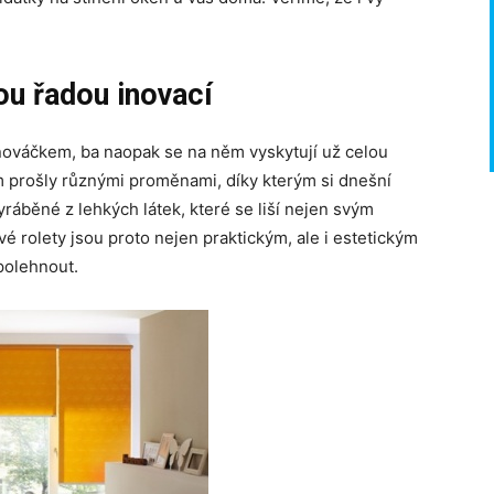
ou řadou inovací
nováčkem, ba naopak se na něm vyskytují už celou
om prošly různými proměnami, díky kterým si dnešní
ráběné z lehkých látek, které se liší nejen svým
vé rolety jsou proto nejen praktickým, ale i estetickým
polehnout.