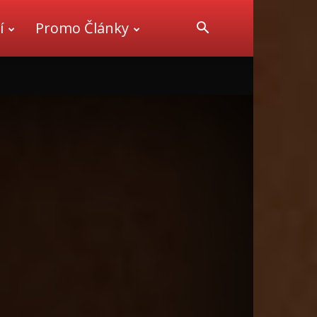
í
Promo Články