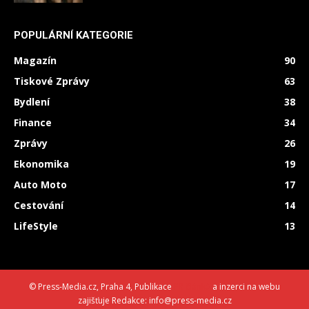
POPULÁRNÍ KATEGORIE
Magazín
90
Tiskové Zprávy
63
Bydlení
38
Finance
34
Zprávy
26
Ekonomika
19
Auto Moto
17
Cestování
14
LifeStyle
13
© Press-Media.cz, Praha 4, Publikace
PR článků
a inzerci na webu
zajišťuje Redakce: info@press-media.cz