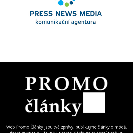
Web Promo Články jsou tvé zprávy, publikujme články o módě,