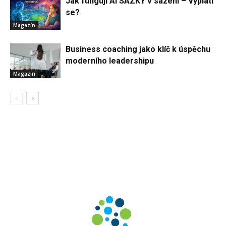
Jak fungují AI SÁZKY v sázení – Vyplatí
se?
Magazín
Business coaching jako klíč k úspěchu
moderního leadershipu
Magazín