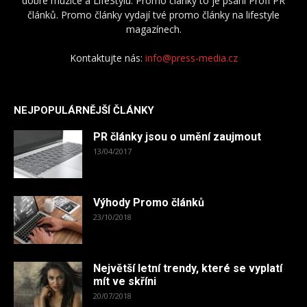
dobré muzice a LifeStylu. Promo články to je psaní Profi PR
článků. Promo články vydají tvé promo články na lifestyle
magazínech.
Kontaktujte nás:
info@press-media.cz
NEJPOPULÁRNĚJŠÍ ČLÁNKY
PR články jsou o umění zaujmout
13/04/2017
Výhody Promo článků
23/10/2018
Největší letní trendy, které se vyplatí
mít ve skříni
20/07/2018