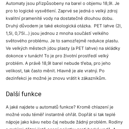
Automaty jsou přizpůsobeny na barel o objemu 18,9l. Je
pro to logické vysvětlení. Zaprvé se jedná o velký zdroj
kvalitní pramenité vody na dostatečně dlouhou dobu.
Druhý důvodem je také ekologická otázka. PET lahve (2l,
1,5l, 0,75l…) jsou jednou z mnoha součástí velkého
světového problému. Je to samozřejmě redukce plastu.
Ve velkých městech jdou plasty (a PET lahve) na skládky
dokonce v tunách! To je pro životní prostředí velký
problém. A právě 18,9l barel nebude třeba, pro jeho
velikost, tak často měnit. Hlavně je ale vratný. Po
dezinfekci je možné je znovu vrátit k zákazníkům.
Další funkce
A jaké najdete u automatů funkce? Kromě chlazení je
možné vodu téměř instantně ohřát. Dopřát si tak teplé
nápoje jako kávu nebo čaj nebude žádný problém. Rodiny