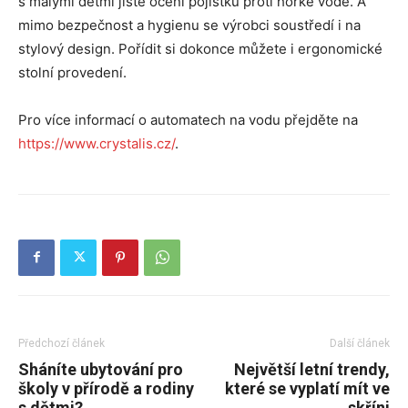
s malými dětmi jistě ocení pojistku proti horké vodě. A
mimo bezpečnost a hygienu se výrobci soustředí i na
stylový design. Pořídit si dokonce můžete i ergonomické
stolní provedení.
Pro více informací o automatech na vodu přejděte na
https://www.crystalis.cz/
.
Předchozí článek
Další článek
Sháníte ubytování pro
Největší letní trendy,
školy v přírodě a rodiny
které se vyplatí mít ve
s dětmi?
skříni