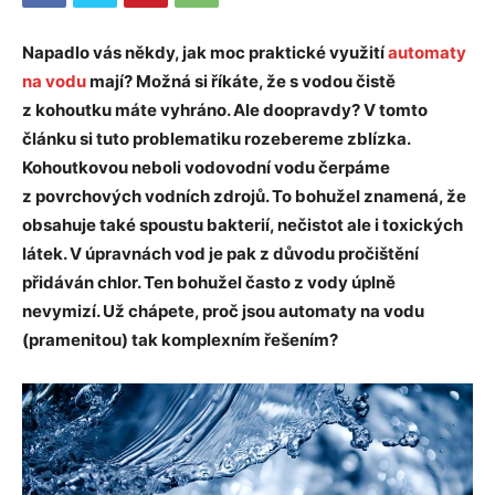
Napadlo vás někdy, jak moc praktické využití
automaty
na vodu
mají? Možná si říkáte, že s vodou čistě
z kohoutku máte vyhráno. Ale doopravdy? V tomto
článku si tuto problematiku rozebereme zblízka.
Kohoutkovou neboli vodovodní vodu čerpáme
z povrchových vodních zdrojů. To bohužel znamená, že
obsahuje také spoustu bakterií, nečistot ale i toxických
látek. V úpravnách vod je pak z důvodu pročištění
přidáván chlor. Ten bohužel často z vody úplně
nevymizí. Už chápete, proč jsou automaty na vodu
(pramenitou) tak komplexním řešením?