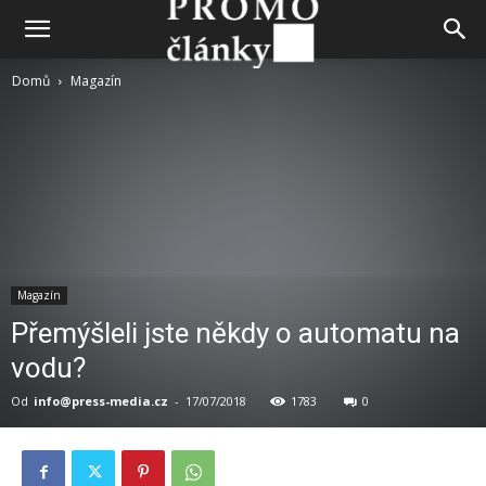
Domů
Magazín
Magazín
Přemýšleli jste někdy o automatu na
vodu?
Od
info@press-media.cz
-
17/07/2018
1783
0