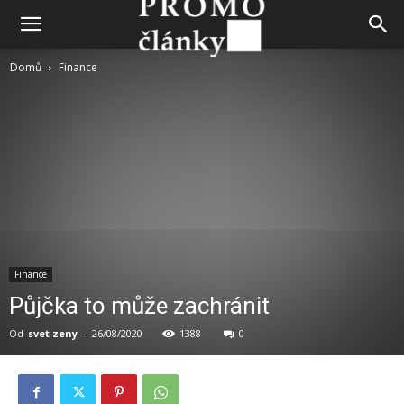
Domů
Finance
Finance
Půjčka to může zachránit
Od
svet zeny
-
26/08/2020
1388
0