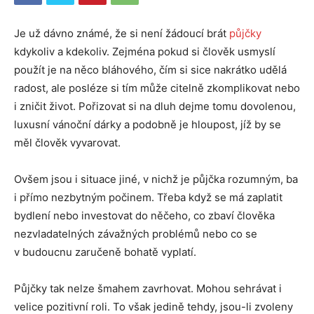
Je už dávno známé, že si není žádoucí brát
půjčky
kdykoliv a kdekoliv. Zejména pokud si člověk usmyslí
použít je na něco bláhového, čím si sice nakrátko udělá
radost, ale posléze si tím může citelně zkomplikovat nebo
i zničit život. Pořizovat si na dluh dejme tomu dovolenou,
luxusní vánoční dárky a podobně je hloupost, jíž by se
měl člověk vyvarovat.
Ovšem jsou i situace jiné, v nichž je půjčka rozumným, ba
i přímo nezbytným počinem. Třeba když se má zaplatit
bydlení nebo investovat do něčeho, co zbaví člověka
nezvladatelných závažných problémů nebo co se
v budoucnu zaručeně bohatě vyplatí.
Půjčky tak nelze šmahem zavrhovat. Mohou sehrávat i
velice pozitivní roli. To však jedině tehdy, jsou-li zvoleny