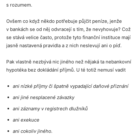
s rozumem.
Ovšem co když někdo potřebuje půjčit peníze, jenže
v bankách se od něj odvracejí s tím, že nevyhovuje? Což
se stává velice často, protože tyto finanční instituce mají
jasně nastavená pravidla a z nich neslevují ani o píď.
Pak vlastně nezbývá nic jiného než nějaká ta nebankovní
hypotéka bez dokládání příjmů. U té totiž nemusí vadit
ani nízké příjmy či špatně vypadající daňové přiznání
ani jiné nesplacené závazky
ani záznamy v registrech dlužníků
ani exekuce
ani cokoliv jiného.