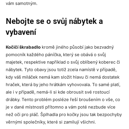
vám samotným.
Nebojte se o svůj nábytek a
vybavení
Kočičí škrabadlo
kromě jiného působí jako bezvadný
pomocník každého páníčka, který se obává o svůj
majetek, respektive například o svůj oblíbený koberec či
nábytek. Tyto obavy jsou totiž zcela namístě v případě,
kdy váš miláček nemá kam složit hlavu či nemá dostatek
hraček, která by jeho hrátkám vyhovovala. To samé platí,
ale i v případě, nemá-li si kde obrousit své rostoucí
drábky. Tento problém posléze řeší broušením o vše, co
je v dané místnosti přítomno a vám poté nezbude více
než oči pro pláč. Šplhadla pro kočky
jsou tak bezpochyby
věrnými společníky, které si zamilují všichni.