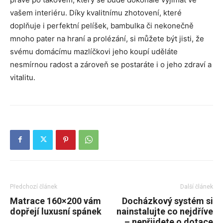
vašem interiéru. Díky kvalitnímu zhotovení, které
doplňuje i perfektní pelíšek, bambulka či nekonečně
mnoho pater na hraní a prolézání, si můžete být jisti, že
svému domácímu mazlíčkovi jeho koupí uděláte
nesmírnou radost a zároveň se postaráte i o jeho zdraví a
vitalitu.
Předchozí článek
Další článek
Matrace 160×200 vám
Docházkový systém si
dopřejí luxusní spánek
nainstalujte co nejdříve
– nepřijdete o dotace