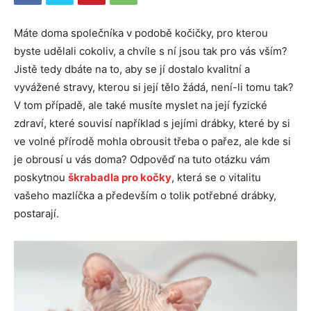
Máte doma společníka v podobě kočičky, pro kterou
byste udělali cokoliv, a chvíle s ní jsou tak pro vás vším?
Jistě tedy dbáte na to, aby se jí dostalo kvalitní a
vyvážené stravy, kterou si její tělo žádá, není-li tomu tak?
V tom případě, ale také musíte myslet na její fyzické
zdraví, které souvisí například s jejími drábky, které by si
ve volné přírodě mohla obrousit třeba o pařez, ale kde si
je obrousí u vás doma? Odpověď na tuto otázku vám
poskytnou
škrabadla pro kočky
, která se o vitalitu
vašeho mazlíčka a především o tolik potřebné drábky,
postarají.