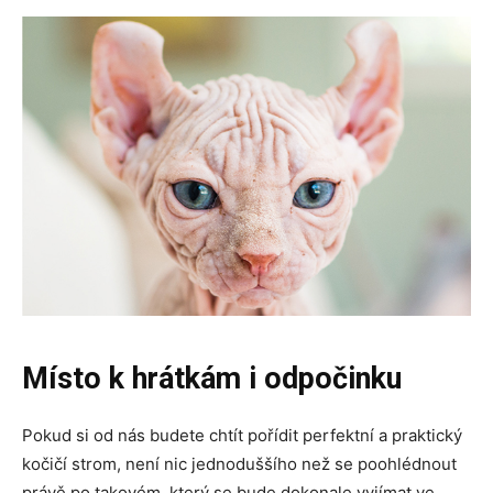
Místo k hrátkám i odpočinku
Pokud si od nás budete chtít pořídit perfektní a praktický
kočičí strom, není nic jednoduššího než se poohlédnout
právě po takovém, který se bude dokonale vyjímat ve