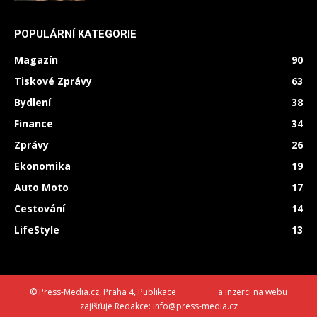
POPULÁRNÍ KATEGORIE
Magazín
90
Tiskové Zprávy
63
Bydlení
38
Finance
34
Zprávy
26
Ekonomika
19
Auto Moto
17
Cestování
14
LifeStyle
13
© Press-Media.cz, Praha 4, Publikace
PR článků
a inzerci na webu
zajišťuje Redakce: info@press-media.cz