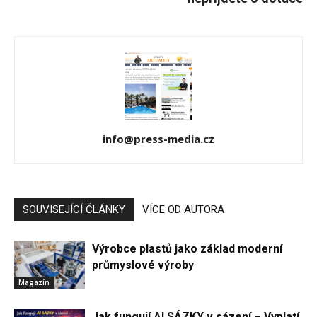
info@press-media.cz
SOUVISEJÍCÍ ČLÁNKY
VÍCE OD AUTORA
Výrobce plastů jako základ moderní
průmyslové výroby
Magazín
Jak fungují AI SÁZKY v sázení – Vyplatí