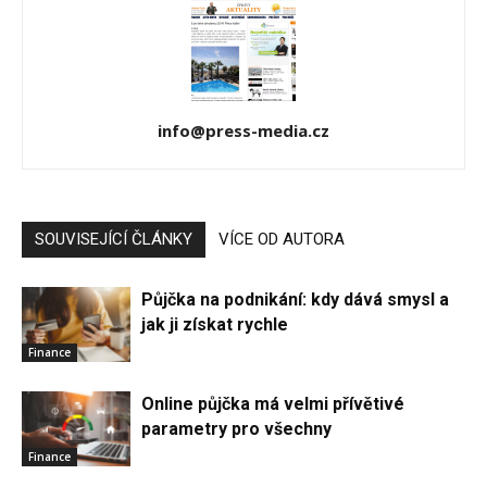
info@press-media.cz
SOUVISEJÍCÍ ČLÁNKY
VÍCE OD AUTORA
Půjčka na podnikání: kdy dává smysl a
jak ji získat rychle
Finance
Online půjčka má velmi přívětivé
parametry pro všechny
Finance