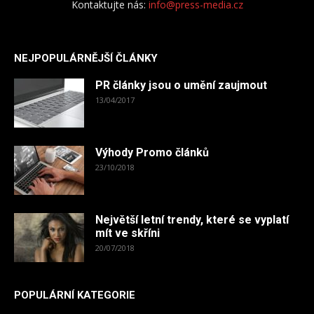
Kontaktujte nás:
info@press-media.cz
NEJPOPULÁRNĚJŠÍ ČLÁNKY
PR články jsou o umění zaujmout
13/04/2017
Výhody Promo článků
23/10/2018
Největší letní trendy, které se vyplatí
mít ve skříni
20/07/2018
POPULÁRNÍ KATEGORIE