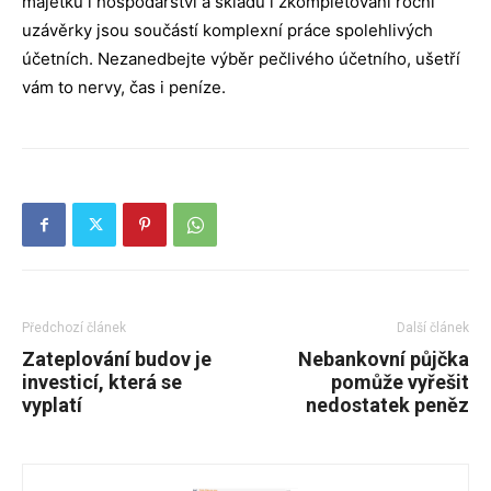
majetku i hospodářství a skladů i zkompletování roční
uzávěrky jsou součástí komplexní práce spolehlivých
účetních. Nezanedbejte výběr pečlivého účetního, ušetří
vám to nervy, čas i peníze.
Předchozí článek
Další článek
Zateplování budov je
Nebankovní půjčka
investicí, která se
pomůže vyřešit
vyplatí
nedostatek peněz