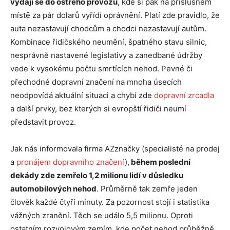
vydají se do ostrého provozu
, kde si pak na příslušném
místě za pár dolarů vyřídí oprávnění. Platí zde pravidlo, že
auta nezastavují chodcům a chodci nezastavují autům.
Kombinace řidičského neumění, špatného stavu silnic,
nesprávně nastavené legislativy a zanedbané údržby
vede k vysokému počtu smrtících nehod. Pevné či
přechodné dopravní značení na mnoha úsecích
neodpovídá aktuální situaci a chybí zde
dopravní zrcadla
a další prvky, bez kterých si evropští řidiči neumí
představit provoz.
Jak nás informovala firma AZznačky (specialisté na prodej
a
pronájem dopravního značení
),
během poslední
dekády zde zemřelo 1,2 milionu lidí v důsledku
automobilových nehod
. Průměrně tak zemře jeden
člověk každé čtyři minuty. Za pozornost stojí i statistika
vážných zranění. Těch se událo 5,5 milionu. Oproti
ostatním rozvojovým zemím, kde počet nehod průběžně