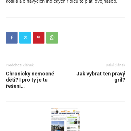
košile a o návycích indických řidičů to platí dvojnásob.
Předchozí článek
Další článek
Chronicky nemocné
Jak vybrat ten pravý
děti? I pro ty je tu
gril?
řešení…