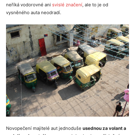
neříká vodorovné ani
svislé značení
, ale to je od
vysněného auta neodradí.
Novopečení majitelé aut jednoduše
usednou za volant a