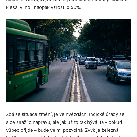
klesá, v Indii naopak vzrostl o 50%.
Zdá se situace změní, je ve hvězdách. Indické úřady se
sice snaží o nápravu, ale jak už to tak bývá, ta – pokud
vůbec přijde – bude velmi pozvolná. Zvyk je železná