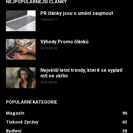
NEJPOPULÁRNĚJŠÍ ČLÁNKY
PR články jsou o umění zaujmout
13/04/2017
Výhody Promo článků
23/10/2018
Největší letní trendy, které se vyplatí
mít ve skříni
20/07/2018
POPULÁRNÍ KATEGORIE
Magazín
90
Tiskové Zprávy
63
Bydlení
38