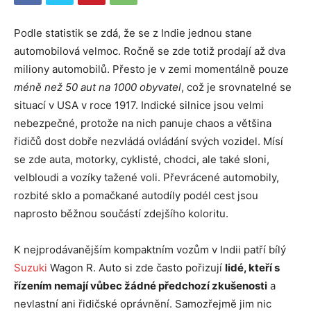
Podle statistik se zdá, že se z Indie jednou stane
automobilová velmoc. Ročně se zde totiž prodají až dva
miliony automobilů. Přesto je v zemi momentálně pouze
méně než 50 aut na 1000 obyvatel
, což je srovnatelné se
situací v USA v roce 1917. Indické silnice jsou velmi
nebezpečné, protože na nich panuje chaos a většina
řidičů dost dobře nezvládá ovládání svých vozidel. Mísí
se zde auta, motorky, cyklisté, chodci, ale také sloni,
velbloudi a vozíky tažené voli. Převrácené automobily,
rozbité sklo a pomačkané autodíly podél cest jsou
naprosto běžnou součástí zdejšího koloritu.
K nejprodávanějším kompaktním vozům v Indii patří bílý
Suzuki
Wagon R. Auto si zde často pořizují
lidé, kteří s
řízením nemají vůbec žádné předchozí zkušenosti
a
nevlastní ani řidičské oprávnění. Samozřejmě jim nic