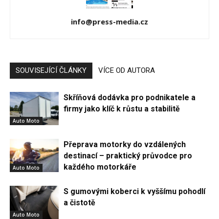
info@press-media.cz
SOUVISEJÍCÍ ČLÁNKY
VÍCE OD AUTORA
Skříňová dodávka pro podnikatele a
firmy jako klíč k růstu a stabilitě
Auto Moto
Přeprava motorky do vzdálených
destinací – praktický průvodce pro
každého motorkáře
Auto Moto
S gumovými koberci k vyššímu pohodlí
a čistotě
Auto Moto