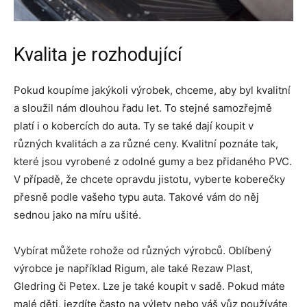
Kvalita je rozhodující
Pokud koupíme jakýkoli výrobek, chceme, aby byl kvalitní
a sloužil nám dlouhou řadu let. To stejné samozřejmě
platí i o kobercích do auta. Ty se také dají koupit v
různých kvalitách a za různé ceny. Kvalitní poznáte tak,
které jsou vyrobené z odolné gumy a bez přidaného PVC.
V případě, že chcete opravdu jistotu, vyberte koberečky
přesně podle vašeho typu auta. Takové vám do něj
sednou jako na míru ušité.
Vybírat můžete rohože od různých výrobců. Oblíbený
výrobce je například Rigum, ale také Rezaw Plast,
Gledring či Petex. Lze je také koupit v sadě. Pokud máte
malé děti, jezdíte často na výlety nebo váš vůz používáte