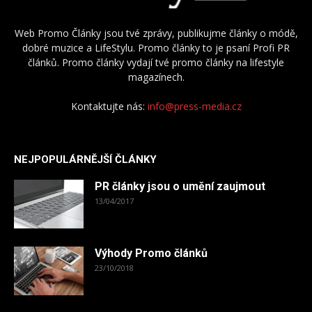
Web Promo Články jsou tvé zprávy, publikujme články o módě,
dobré muzice a LifeStylu. Promo články to je psaní Profi PR
článků. Promo články vydají tvé promo články na lifestyle
magazínech.
Kontaktujte nás:
info@press-media.cz
NEJPOPULÁRNĚJŠÍ ČLÁNKY
PR články jsou o umění zaujmout
13/04/2017
Výhody Promo článků
23/10/2018