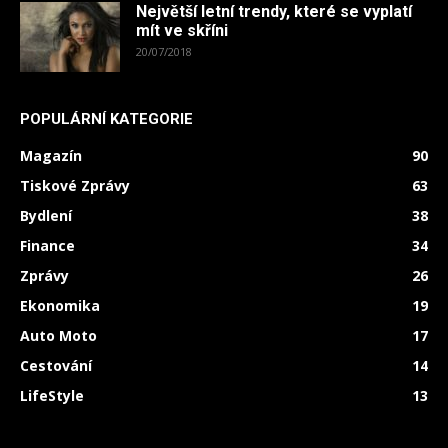
Největší letní trendy, které se vyplatí
mít ve skříni
20/07/2018
POPULÁRNÍ KATEGORIE
Magazín
90
Tiskové Zprávy
63
Bydlení
38
Finance
34
Zprávy
26
Ekonomika
19
Auto Moto
17
Cestování
14
LifeStyle
13