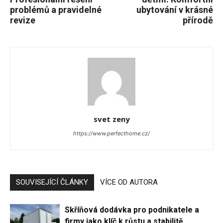
problémů a pravidelné
ubytování v krásné
revize
přírodě
svet zeny
https://www.perfecthome.cz/
SOUVISEJÍCÍ ČLÁNKY
VÍCE OD AUTORA
Skříňová dodávka pro podnikatele a
firmy jako klíč k růstu a stabilitě