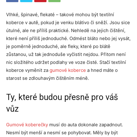
Vlhké, špinavé, flekaté – takové mohou být textilní
koberce v autě, pokud je venku blátivo či sněží. Jsou sice
útulné, ale ne příliš praktické. Nehledě na jejich čištění,
které není příliš jednoduché. Odmést bláto nebo jej vysát,
je poměrně jednoduché, ale fleky, které po blátě
zůstanou, už tak jednoduše vyčistit nejdou. Přitom není
nic složitého udržet podlahy ve voze čisté. Stačí textilní
koberce vyměnit za
gumové koberce
a hned máte o
starost se zdlouhavým čištěním méně.
Ty, které budou přesně pro váš
vůz
Gumové koberečky
musí do auta dokonale zapadnout.
Nesmí být menší a nesmí se pohybovat. Měly by být