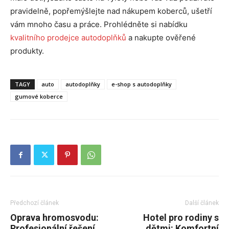
pravidelně, popřemýšlejte nad nákupem koberců, ušetří
vám mnoho času a práce. Prohlédněte si nabídku
kvalitního prodejce autodoplňků
a nakupte ověřené
produkty.
TAGY
auto
autodoplňky
e-shop s autodoplňky
gumové koberce
Předchozí článek
Další článek
Oprava hromosvodu:
Hotel pro rodiny s
Profesionální řešení
dětmi: Komfortní