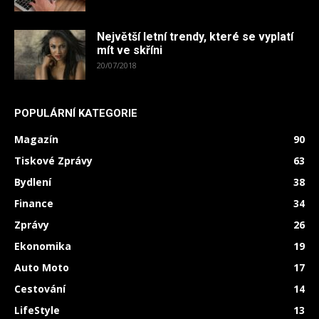
Největší letní trendy, které se vyplatí
mít ve skříni
20/07/2018
POPULÁRNÍ KATEGORIE
Magazín
90
Tiskové Zprávy
63
Bydlení
38
Finance
34
Zprávy
26
Ekonomika
19
Auto Moto
17
Cestování
14
LifeStyle
13