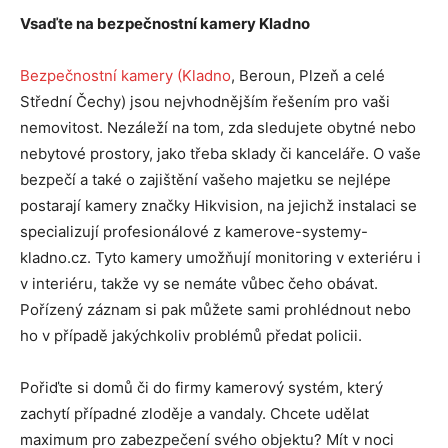
Vsaďte na bezpečnostní kamery Kladno
Bezpečnostní kamery (Kladno
, Beroun, Plzeň a celé
Střední Čechy) jsou nejvhodnějším řešením pro vaši
nemovitost. Nezáleží na tom, zda sledujete obytné nebo
nebytové prostory, jako třeba sklady či kanceláře. O vaše
bezpečí a také o zajištění vašeho majetku se nejlépe
postarají kamery značky Hikvision, na jejichž instalaci se
specializují profesionálové z kamerove-systemy-
kladno.cz. Tyto kamery umožňují monitoring v exteriéru i
v interiéru, takže vy se nemáte vůbec čeho obávat.
Pořízený záznam si pak můžete sami prohlédnout nebo
ho v případě jakýchkoliv problémů předat policii.
Pořiďte si domů či do firmy kamerový systém, který
zachytí případné zloděje a vandaly. Chcete udělat
maximum pro zabezpečení svého objektu? Mít v noci