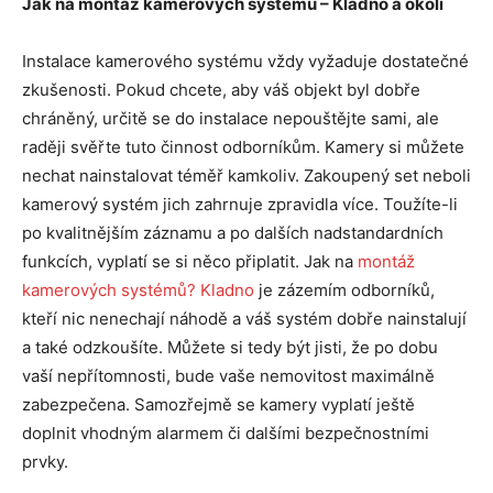
Jak na montáž kamerových systémů – Kladno a okolí
Instalace kamerového systému vždy vyžaduje dostatečné
zkušenosti. Pokud chcete, aby váš objekt byl dobře
chráněný, určitě se do instalace nepouštějte sami, ale
raději svěřte tuto činnost odborníkům. Kamery si můžete
nechat nainstalovat téměř kamkoliv. Zakoupený set neboli
kamerový systém jich zahrnuje zpravidla více. Toužíte-li
po kvalitnějším záznamu a po dalších nadstandardních
funkcích, vyplatí se si něco připlatit. Jak na
montáž
kamerových systémů? Kladno
je zázemím odborníků,
kteří nic nenechají náhodě a váš systém dobře nainstalují
a také odzkoušíte. Můžete si tedy být jisti, že po dobu
vaší nepřítomnosti, bude vaše nemovitost maximálně
zabezpečena. Samozřejmě se kamery vyplatí ještě
doplnit vhodným alarmem či dalšími bezpečnostními
prvky.