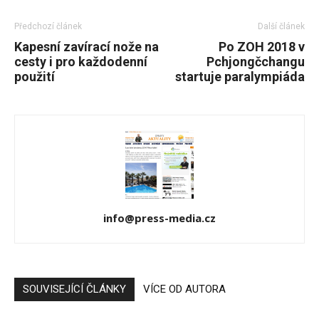
Předchozí článek
Další článek
Kapesní zavírací nože na
Po ZOH 2018 v
cesty i pro každodenní
Pchjongčchangu
použití
startuje paralympiáda
info@press-media.cz
SOUVISEJÍCÍ ČLÁNKY
VÍCE OD AUTORA