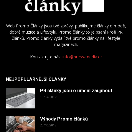
Web Promo Články jsou tvé zprávy, publikujme články o módě,
dobré muzice a LifeStylu. Promo články to je psaní Profi PR
článků. Promo články vydají tvé promo články na lifestyle
magazínech.
Kontaktujte nás:
info@press-media.cz
NEJPOPULÁRNĚJŠÍ ČLÁNKY
PR články jsou o umění zaujmout
13/04/2017
Výhody Promo článků
23/10/2018