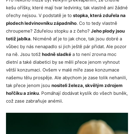
kešu oříšky, které mají tvar ledvinky, tak vlastně ani žádné
ořechy nejsou. V podstatě je to
stopka, která zduřela na
plodech ledvinovníku západního
. Co to tedy vlastně
chroupeme? Zduřelou stopku a z čeho?
Jeho plody jsou
totiž jablka
. Nicméně ať je to jak chce, tak jsou dobré a
vůbec by nás nenapadlo si jich ještě pár přidat. Ale pozor
na ně. Jsou totiž
hodně sladké
a to není zrovna moc
dietní a také diabetici by se měli přece jenom vyhnout
větší konzumaci. Ovšem v malé míře zase konzumace
našemu tělu prospěje. Ale abychom je zase tolik nehanili,
tak přece jenom jsou
nositeli železa, skvělým zdrojem
hořčíku a zinku
. Pomáhají dodávat kyslík do všech buněk,
což zase zabraňuje anémii.