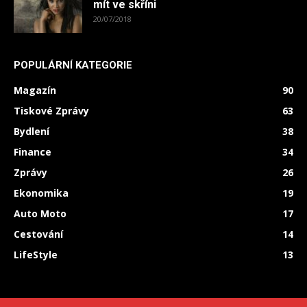
mít ve skříni
20/07/2018
POPULÁRNÍ KATEGORIE
Magazín
90
Tiskové Zprávy
63
Bydlení
38
Finance
34
Zprávy
26
Ekonomika
19
Auto Moto
17
Cestování
14
LifeStyle
13