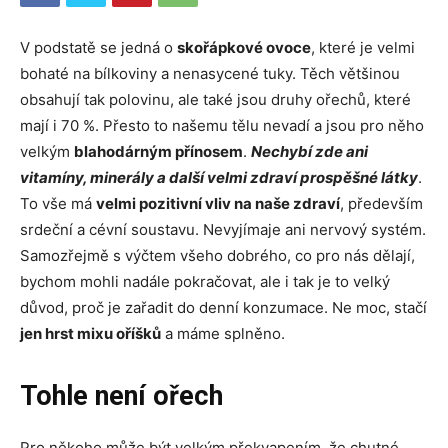
V podstatě se jedná o
skořápkové ovoce
, které je velmi
bohaté na bílkoviny a nenasycené tuky. Těch většinou
obsahují tak polovinu, ale také jsou druhy ořechů, které
mají i 70 %. Přesto to našemu tělu nevadí a jsou pro něho
velkým
blahodárným přínosem
.
Nechybí zde ani
vitamíny, minerály a další velmi zdraví prospěšné látky
.
To vše má
velmi pozitivní vliv na naše zdraví
, především
srdeční a cévní soustavu. Nevyjímaje ani nervový systém.
Samozřejmě s výčtem všeho dobrého, co pro nás dělají,
bychom mohli nadále pokračovat, ale i tak je to velký
důvod, proč je zařadit do denní konzumace. Ne moc, stačí
jen hrst mixu oříšků
a máme splněno.
Tohle není ořech
Pro někoho může být velkým překvapením, že chutné