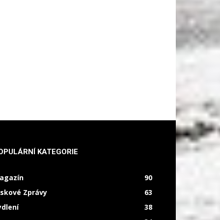
OPULÁRNÍ KATEGORIE
agazín
90
iskové Zprávy
63
ydlení
38