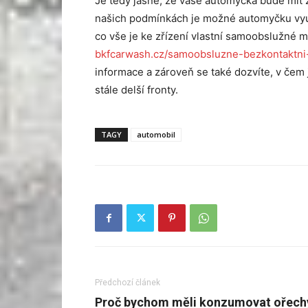
Je tedy jasné, že vaše automyčka bude mít 
našich podmínkách je možné automyčku využ
co vše je ke zřízení vlastní samoobslužné m
bkfcarwash.cz/samoobsluzne-bezkontaktni
informace a zároveň se také dozvíte, v čem j
stále delší fronty.
TAGY
automobil
Předchozí článek
Proč bychom měli konzumovat ořech