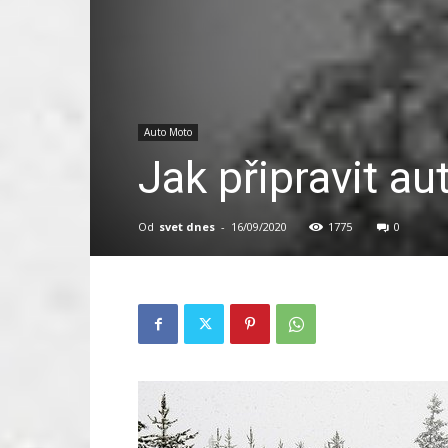
Auto Moto
Jak připravit au
Od
svet dnes
-
16/09/2020
1775
0