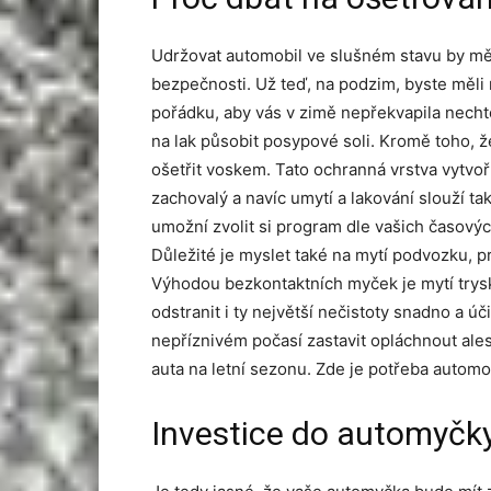
Udržovat automobil ve slušném stavu by mě
bezpečnosti. Už teď, na podzim, byste měli m
pořádku, aby vás v zimě nepřekvapila necht
na lak působit posypové soli. Kromě toho, ž
ošetřit voskem. Tato ochranná vrstva vytvoř
zachovalý a navíc umytí a lakování slouží ta
umožní zvolit si program dle vašich časový
Důležité je myslet také na mytí podvozku, p
Výhodou bezkontaktních myček je mytí trys
odstranit i ty největší nečistoty snadno a ú
nepříznivém počasí zastavit opláchnout ale
auta na letní sezonu. Zde je potřeba automobi
Investice do automyčky