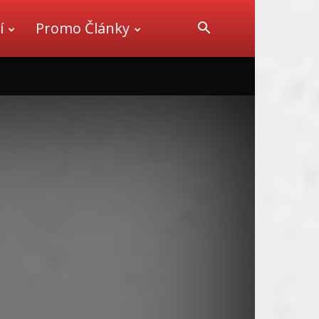
í
Promo Články