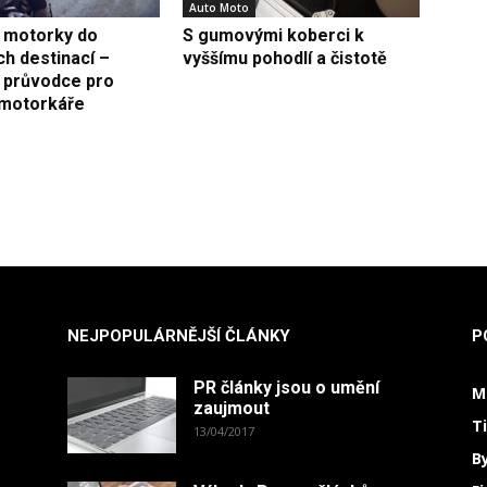
Auto Moto
 motorky do
S gumovými koberci k
h destinací –
vyššímu pohodlí a čistotě
ý průvodce pro
motorkáře
NEJPOPULÁRNĚJŠÍ ČLÁNKY
P
PR články jsou o umění
M
zaujmout
T
13/04/2017
B