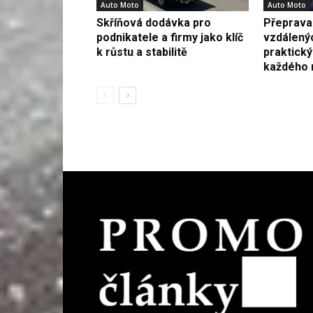
Auto Moto
Auto Moto
Skříňová dodávka pro
Přeprava
podnikatele a firmy jako klíč
vzdálenýc
k růstu a stabilitě
praktick
každého 