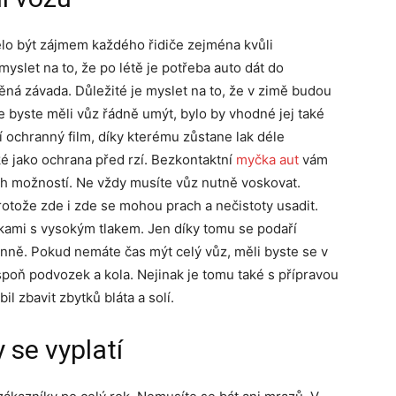
lo být zájmem každého řidiče zejména kvůli
yslet na to, že po létě je potřeba auto dát do
ěná závada. Důležité je myslet na to, že v zimě budou
e byste měli vůz řádně umýt, bylo by vhodné jej také
í ochranný film, díky kterému zůstane lak déle
ké jako ochrana před rzí. Bezkontaktní
myčka aut
vám
ch možností. Ne vždy musíte vůz nutně voskovat.
rotože zde i zde se mohou prach a nečistoty usadit.
kami s vysokým tlakem. Jen díky tomu se podaří
činně. Pokud nemáte čas mýt celý vůz, měli byste se v
spoň podvozek a kola. Nejinak je tomu také s přípravou
l zbavit zbytků bláta a solí.
 se vyplatí