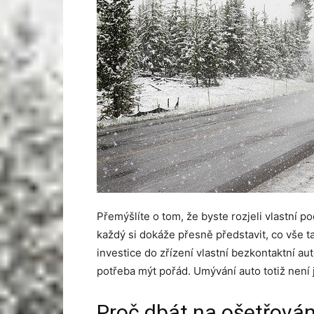
Přemýšlíte o tom, že byste rozjeli vlastní p
každý si dokáže přesně představit, co vše 
investice do zřízení vlastní bezkontaktní au
potřeba mýt pořád. Umývání auto totiž není j
Proč dbát na ošetřován