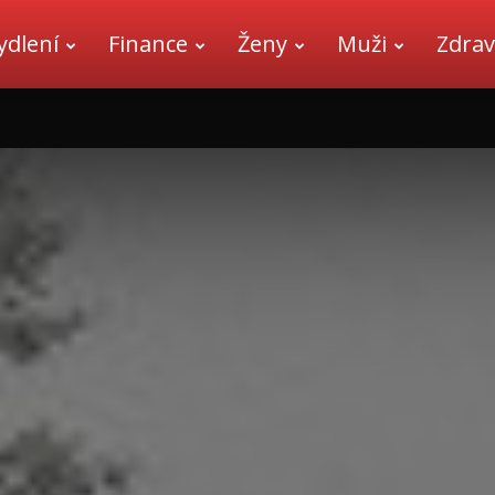
ydlení
Finance
Ženy
Muži
Zdrav