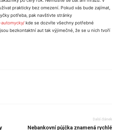
zákazníky po celý rok. Nemusíte se bát ani mrazů. V
ívat prakticky bez omezení. Pokud vás bude zajímat,
yčky potřeba, pak navštivte stránky
-automycky/
kde se dozvíte všechny potřebné
sou bezkontaktní aut tak výjimečné, že se u nich tvoří
Další článek
y
Nebankovní půjčka znamená rychlé